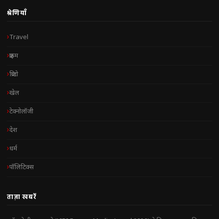
श्रेणियाँ
Travel
क्राइम
क्रिप्टो
खेल
टेक्नोलॉजी
देश
धर्म
पॉलिटिक्स
ताज़ा खबरें