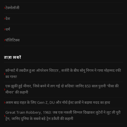
टेक्नोलॉजी
देश
धर्म
पॉलिटिक्स
ताज़ा खबरें
कॉन्सर्ट में तबदील हुआ ऑपरेशन थिएटर , सर्जरी के बीच सोनू निगम ने गाया मोहम्मद रफी
का गाना!
एक झुकी हुई मीनार, जिसे बनने में लग गईं दो सदियां! जानिए 853 साल पुरानी ‘पीसा की
मीनार’ की कहानी
असम बाढ़ राहत के लिए Gen Z, DU और नॉर्थ ईस्ट छात्रों ने बढ़ाया मदद का हाथ
Great Train Robbery, 1963: जब एक नकली सिग्नल दिखाकर लुटेरों ने लूट ली पूरी
ट्रेन, जानिए दुनिया के सबसे बड़े ट्रेन डकैती की कहानी