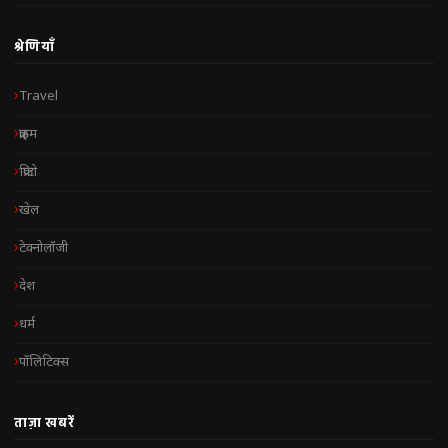
श्रेणियाँ
Travel
क्राइम
क्रिप्टो
खेल
टेक्नोलॉजी
देश
धर्म
पॉलिटिक्स
ताज़ा खबरें