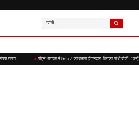
नोखा संगम
मोहन भागवत ने Gen Z को बताया ईमानदार, प्रियंका गांधी बोलीं- “उन्हे