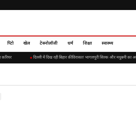
क्रिप्टो
खेल
टेक्नोलॉजी
धर्म
शिक्षा
स्वास्थ्य
का करियर
दिल्ली में दिख रही बिहार की विरासत! भागलपुरी सिल्क और मधुबनी का अ