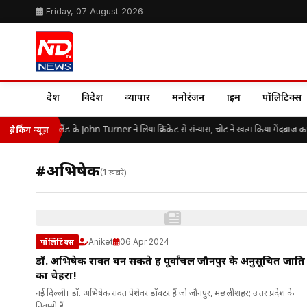
Friday, 07 August 2026
देश
विदेश
व्यापार
मनोरंजन
क्राइम
पॉलिटिक्स
25 की उम्र में इंग्लैंड के John Turner ने लिया क्रिकेट से संन्यास, चोट ने खत्म किया गेंदबाज 
ब्रेकिंग न्यूज़
#अभिषेक
(1 खबरें)
Aniket
06 Apr 2024
पॉलिटिक्स
डॉ. अभिषेक रावत बन सकते हैं पूर्वांचल जौनपुर के अनुसूचित जाति
का चेहरा!
नई दिल्ली। डॉ. अभिषेक रावत पेशेवर डॉक्टर हैं जो जौनपुर, मछलीशहर; उत्तर प्रदेश के