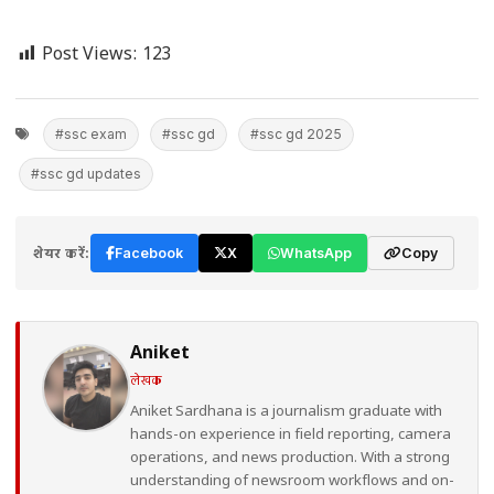
Post Views:
123
#ssc exam
#ssc gd
#ssc gd 2025
#ssc gd updates
शेयर करें:
Facebook
X
WhatsApp
Copy
Aniket
लेखक
Aniket Sardhana is a journalism graduate with
hands-on experience in field reporting, camera
operations, and news production. With a strong
understanding of newsroom workflows and on-