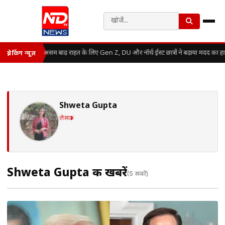
असम बाढ़ राहत के लिए Gen Z, DU और नॉर्थ ईस्ट छात्रों ने बढ़ाया मदद का ह
ब्रेकिंग न्यूज़
Shweta Gupta
लेखक
Shweta Gupta की खबरें
(5 खबरें)