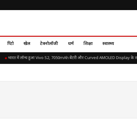
क्रिप्टो
खेल
टेक्नोलॉजी
धर्म
शिक्षा
स्वास्थ्य
भारत में लॉन्च हुआ Vivo S2, 7050mAh बैटरी और Curved AMOLED Display के साथ ज