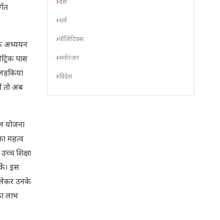
देश
्गत
धर्म
पॉलिटिक्स
एक अध्ययन
मनोरंजन
ैट्रिक पास
लड़कियां
विदेश
ीं तो अब
किल योजना
का महत्व
उच्च शिक्षा
कें। इस
 लेकर उनके
का लाभ