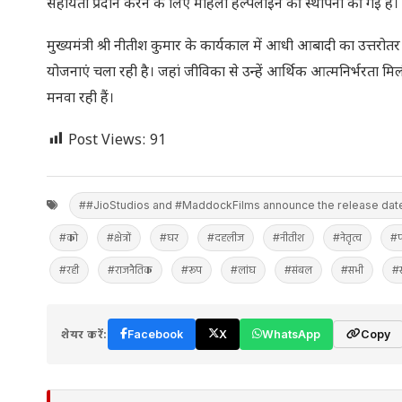
सहायता प्रदान करने के लिए महिला हेल्पलाइन की स्थापना की गई है।
मुख्यमंत्री श्री नीतीश कुमार के कार्यकाल में आधी आबादी का उत्तरो
योजनाएं चला रही है। जहां जीविका से उन्हें आर्थिक आत्मनिर्भरता मिल
मनवा रही हैं।
Post Views:
91
##JioStudios and #MaddockFilms announce the release date
#को
#क्षेत्रों
#घर
#दहलीज
#नीतीश
#नेतृत्व
#प
#रही
#राजनैतिक
#रूप
#लांघ
#संबल
#सभी
#
शेयर करें:
Facebook
X
WhatsApp
Copy