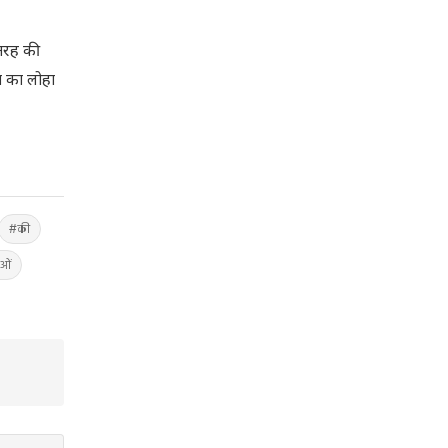
 तरह की
भा का लोहा
#की
ओं