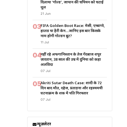
दिलाया ‘गोल्ड’, जापान की चैंपियन को चटाई
धूल
21 Jun
03
FIFA Golden Boot Race: मेसी, एम्बाप्पे,
हालैंड या हैरी केन…जानिए इस बार किसके
नाम होगी गोल्डन बूट?
11 Jul
04
नहीं रहे अफगानिस्तान के तेज गेंदबाज शपूर
ज़ादरान, 38 साल की उम्र में दुनिया को कहा
अलविदा
07 Jul
05
Akriti Sutar Death Case: शादी के 72
दिन बाद मौत, दहेज, प्रताड़ना और रहस्यमयी
घटनाक्रम के शक में पति गिरफ्तार
07 Jul
न्यूज़लेटर