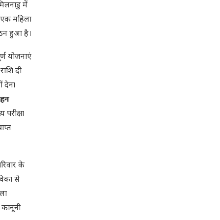
िलनाडु में
एक-एक महिला
ठन हुआ है।
र्ण योजनाएं
राशि दी
 देना
ाहन
 परीक्षा
ाप्त
रिवार के
विका से
िला
 कानूनी