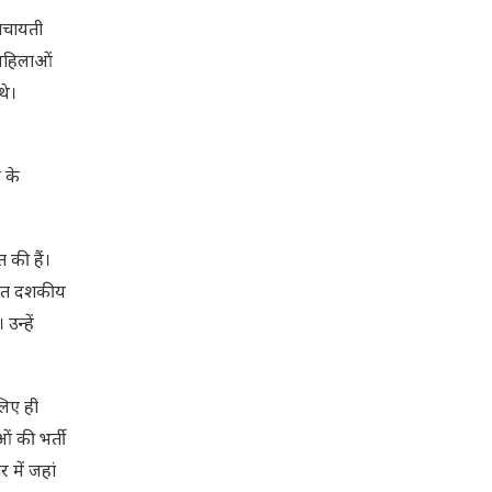
पंचायती
 महिलाओं
थे।
 के
 की हैं।
तिशत दशकीय
उन्हें
लिए ही
ओं की भर्ती
 में जहां