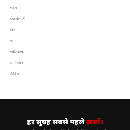
खेल
टेक्नोलॉजी
देश
धर्म
पॉलिटिक्स
मनोरंजन
विदेश
// न्यूज़लेटर
हर सुबह सबसे पहले
ख़बरें।