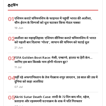
ट्रेंडिंग
01
एशियन कराटे चैंपियनशिप के फाइनल में पहुंचीं भारत की अलीशा,
चीन-ईरान के दिग्गजों को धूल चटाकर किया मेडल पक्का
19 Jun
02
अलीशा का महाइतिहास: एशियन सीनियर कराटे चैंपियनशिप में भारत
को पहली बार दिलाया ‘गोल्ड’, जापान की चैंपियन को चटाई धूल
21 Jun
03
FIFA Golden Boot Race: मेसी, एम्बाप्पे, हालैंड या हैरी केन…
जानिए इस बार किसके नाम होगी गोल्डन बूट?
11 Jul
04
नहीं रहे अफगानिस्तान के तेज गेंदबाज शपूर ज़ादरान, 38 साल की उम्र में
दुनिया को कहा अलविदा
07 Jul
05
Akriti Sutar Death Case: शादी के 72 दिन बाद मौत, दहेज,
प्रताड़ना और रहस्यमयी घटनाक्रम के शक में पति गिरफ्तार