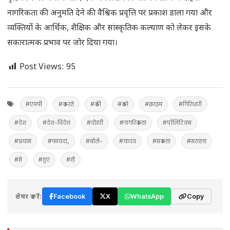
नागरिकता की अनुमति देने की वैश्विक प्रवृत्ति पर प्रकाश डाला गया और
व्यक्तियों के आर्थिक, शैक्षिक और सांस्कृतिक कल्याण को लेकर इसके
सकारात्मक प्रभाव पर जोर दिया गया।
Post Views:
95
#एमपी
#करते
#की
#को
#क्राइम
#गिरिधारी
#देश
#देश-विदेश
#दोहरी
#नागरिकता
#पॉलिटिक्स
#प्रयास
#फायदा,
#बोले-
#यादव
#सकता
#सराहना
#से
#हुए
#हो
शेयर करें:
Facebook
X
WhatsApp
Copy