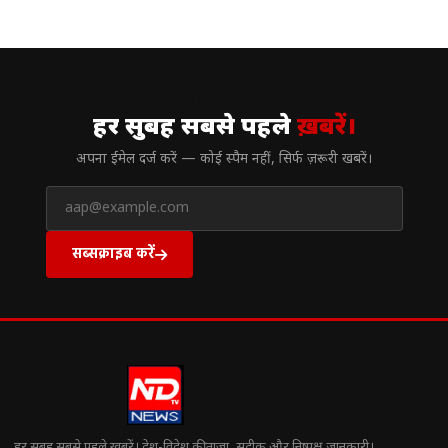
// न्यूज़लेटर
हर सुबह सबसे पहले
ख़बरें।
अपना ईमेल दर्ज करें — कोई स्पैम नहीं, सिर्फ ज़रूरी खबरें।
सब्सक्राइब करें
हर सुबह सबसे पहले खबरें। देश-विदेश की ताज़ा, सटीक और निष्पक्ष जानकारी।