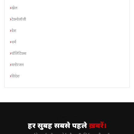
खेल
टेक्नोलॉजी
देश
धर्म
पॉलिटिक्स
मनोरंजन
विदेश
// न्यूज़लेटर
हर सुबह सबसे पहले
ख़बरें।