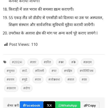
कनेक्ट कराया जायेगा।
किराड़ी में जल भराव की समस्या ख़त्म कराएगी।
55 एकड़ लैंड जो डीडीए से एमसीडी को दिलाया था उस पर अस्पताल,
शिक्षण संस्थान और सार्वजनिक सुविधायें मुहैया करायी जायेंगी।
उपरोक्त के अलावा क्षेत्र की मांग पर अन्य कार्य पूरे कराए जायंगे l
Post Views:
110
#2024:
#उत्तर
#उदित
#का
#के
#क्राइम
#चुनाव
#डॉ.
#दिल्ली
#पर
#पश्चिम
#पॉलिटिक्स
#बनाम
#मुद्दे
#राज
#लोकसभा
#साल
#हंस
#हंसराज
#होगा
शेयर करें:
Facebook
X
WhatsApp
Copy