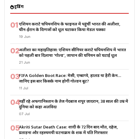
ट्रेंडिंग
01
एशियन कराटे चैंपियनशिप के फाइनल में पहुंचीं भारत की अलीशा,
चीन-ईरान के दिग्गजों को धूल चटाकर किया मेडल पक्का
19 Jun
02
अलीशा का महाइतिहास: एशियन सीनियर कराटे चैंपियनशिप में भारत
को पहली बार दिलाया ‘गोल्ड’, जापान की चैंपियन को चटाई धूल
21 Jun
03
FIFA Golden Boot Race: मेसी, एम्बाप्पे, हालैंड या हैरी केन…
जानिए इस बार किसके नाम होगी गोल्डन बूट?
11 Jul
04
नहीं रहे अफगानिस्तान के तेज गेंदबाज शपूर ज़ादरान, 38 साल की उम्र में
दुनिया को कहा अलविदा
07 Jul
05
Akriti Sutar Death Case: शादी के 72 दिन बाद मौत, दहेज,
प्रताड़ना और रहस्यमयी घटनाक्रम के शक में पति गिरफ्तार