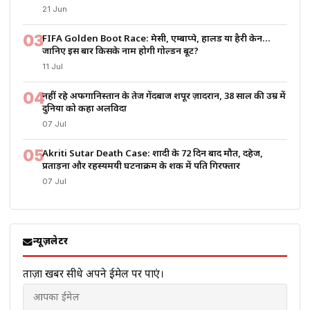
21 Jun
03
FIFA Golden Boot Race: मेसी, एम्बाप्पे, हालैंड या हैरी केन…
जानिए इस बार किसके नाम होगी गोल्डन बूट?
11 Jul
04
नहीं रहे अफगानिस्तान के तेज गेंदबाज शपूर ज़ादरान, 38 साल की उम्र में
दुनिया को कहा अलविदा
07 Jul
05
Akriti Sutar Death Case: शादी के 72 दिन बाद मौत, दहेज,
प्रताड़ना और रहस्यमयी घटनाक्रम के शक में पति गिरफ्तार
07 Jul
न्यूज़लेटर
ताज़ा खबरें सीधे अपने ईमेल पर पाएं।