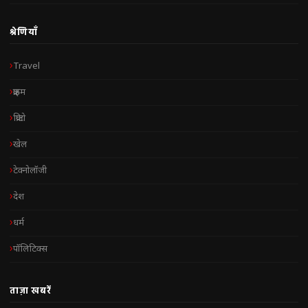
श्रेणियाँ
Travel
क्राइम
क्रिप्टो
खेल
टेक्नोलॉजी
देश
धर्म
पॉलिटिक्स
ताज़ा खबरें