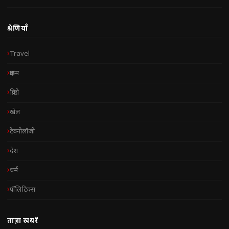
श्रेणियाँ
Travel
क्राइम
क्रिप्टो
खेल
टेक्नोलॉजी
देश
धर्म
पॉलिटिक्स
ताज़ा खबरें