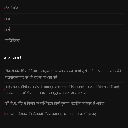
टेक्नोलॉजी
देश
धर्म
पॉलिटिक्स
ताज़ा खबरें
सैकड़ों विद्यार्थियों ने लिया नशामुक्त भारत का संकल्प, योगी सूरी बोले— ‘स्वामी दयानंद की
तलवार बनकर नशे के राक्षस का अंत करें’
वाईएसआरसीपी के विरोध के बावजूद राज्यसभा में चिंतकायला विजय ने विशेष सीबीआई
अदालतों में वर्षों से लंबित मामलों का मुद्दा जोरदार ढंग से उठाया
डॉ. के.ए. पॉल ने विजय को वाशिंगटन डीसी बुलाया, स्टालिन परिवार से अपील
EPS-95 पेंशनर्स की चेतावनी: पेंशन बढ़ाओ, वरना EPFO कार्यालय बंद