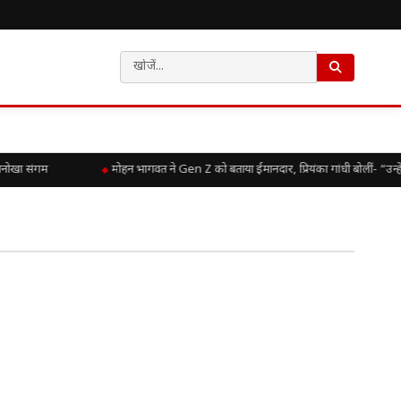
अनोखा संगम
मोहन भागवत ने Gen Z को बताया ईमानदार, प्रियंका गांधी बोलीं- “उन्ह