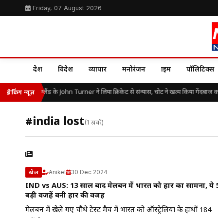
Friday, 07 August 2026
देश
विदेश
व्यापार
मनोरंजन
क्राइम
पॉलिटिक्स
25 की उम्र में इंग्लैंड के John Turner ने लिया क्रिकेट से संन्यास, चोट ने खत्म किया गेंदबाज 
ब्रेकिंग न्यूज़
#india lost
(1 खबरें)
Aniket
30 Dec 2024
खेल
IND vs AUS: 13 साल बाद मेलबर्न में भारत को हार का सामना, ये 
बड़ी वजहें बनी हार की वजह
मेलबर्न में खेले गए चौथे टेस्ट मैच में भारत को ऑस्ट्रेलिया के हाथों 184