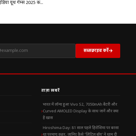
इंडिया यूथ गेम्स 2025 की...
सब्सक्राइब करें
ताज़ा खबरें
भारत में लॉन्च हुआ Vivo S2, 7050mAh बैटरी और
Curved AMOLED Display के साथ जानें और क्या
है खास
Hiroshima Day: 81 साल पहले हिरोशिमा पर बरसा
था परमाणु कहर, जानिए कैसे ‘लिटिल बॉय’ ने थाम दी