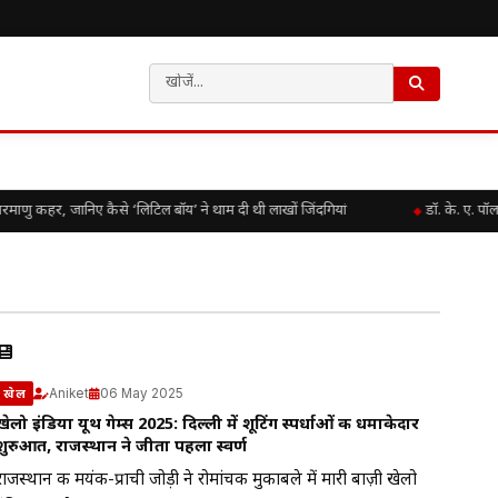
ु कहर, जानिए कैसे ‘लिटिल बॉय’ ने थाम दी थी लाखों जिंदगियां
डॉ. के. ए. पॉ
Aniket
06 May 2025
खेल
खेलो इंडिया यूथ गेम्स 2025: दिल्ली में शूटिंग स्पर्धाओं की धमाकेदार
शुरुआत, राजस्थान ने जीता पहला स्वर्ण
राजस्थान की मयंक-प्राची जोड़ी ने रोमांचक मुकाबले में मारी बाज़ी खेलो