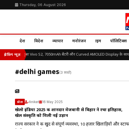
Thursday, 06 August 2026
देश
विदेश
व्यापार
मनोरंजन
क्राइम
पॉलिटिक्स
भारत में लॉन्च हुआ Vivo S2, 7050mAh बैटरी और Curved AMOLED Display के साथ जा
ब्रेकिंग न्यूज़
#delhi games
(3 खबरें)
Aniket
16 May 2025
खेल
खेलो इंडिया 2025 की शानदार मेजबानी से बिहार ने रचा इतिहास,
खेल संस्कृति को मिली नई उड़ान
राज्य सरकार ने की खुद से संपूर्ण व्यवस्था, 10 हजार खिलाड़ियों और स्टा