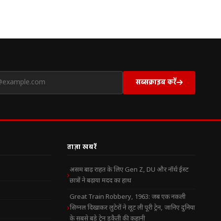
सब्सक्राइब करें
ताज़ा खबरें
असम बाढ़ राहत के लिए Gen Z, DU और नॉर्थ ईस्ट
छात्रों ने बढ़ाया मदद का हाथ
Great Train Robbery, 1963: जब एक नकली
सिग्नल दिखाकर लुटेरों ने लूट ली पूरी ट्रेन, जानिए दुनिया
के सबसे बड़े ट्रेन डकैती की कहानी