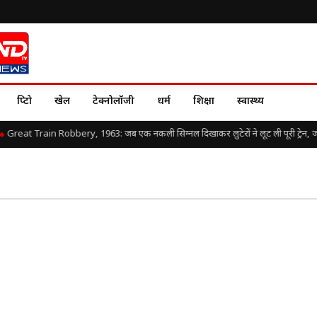
क्रिप्टो
खेल
टेक्नोलॉजी
धर्म
शिक्षा
स्वास्थ्य
Great Train Robbery, 1963: जब एक नकली सिग्नल दिखाकर लुटेरों ने लूट ली पूरी ट्रेन, जानिए