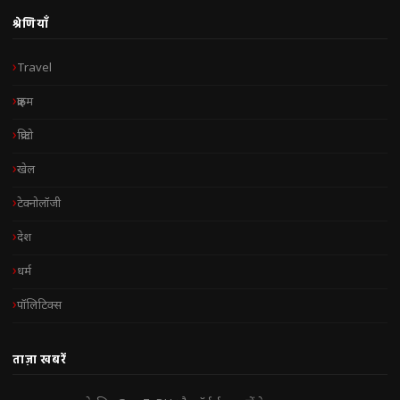
श्रेणियाँ
Travel
क्राइम
क्रिप्टो
खेल
टेक्नोलॉजी
देश
धर्म
पॉलिटिक्स
ताज़ा खबरें