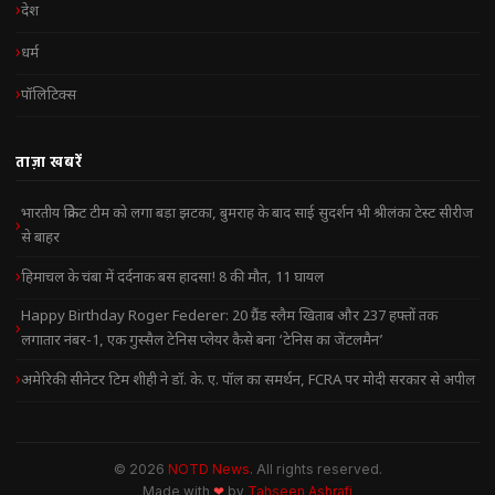
देश
धर्म
पॉलिटिक्स
ताज़ा खबरें
भारतीय क्रिकेट टीम को लगा बड़ा झटका, बुमराह के बाद साई सुदर्शन भी श्रीलंका टेस्ट सीरीज
से बाहर
हिमाचल के चंबा में दर्दनाक बस हादसा! 8 की मौत, 11 घायल
Happy Birthday Roger Federer: 20 ग्रैंड स्लैम खिताब और 237 हफ्तों तक
लगातार नंबर-1, एक गुस्सैल टेनिस प्लेयर कैसे बना ‘टेनिस का जेंटलमैन’
अमेरिकी सीनेटर टिम शीही ने डॉ. के. ए. पॉल का समर्थन, FCRA पर मोदी सरकार से अपील
© 2026
NOTD News
. All rights reserved.
Made with
❤
by
Tahseen Ashrafi