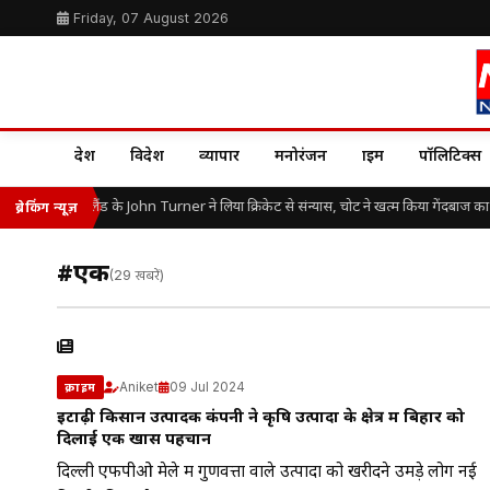
Friday, 07 August 2026
देश
विदेश
व्यापार
मनोरंजन
क्राइम
पॉलिटिक्स
25 की उम्र में इंग्लैंड के John Turner ने लिया क्रिकेट से संन्यास, चोट ने खत्म किया गेंदबाज का
ब्रेकिंग न्यूज़
#एक
(29 खबरें)
Aniket
09 Jul 2024
क्राइम
इटाढ़ी किसान उत्पादक कंपनी ने कृषि उत्पादों के क्षेत्र में बिहार को
दिलाई एक खास पहचान
दिल्ली एफपीओ मेले में गुणवत्ता वाले उत्पादों को खरीदने उमड़े लोग नई