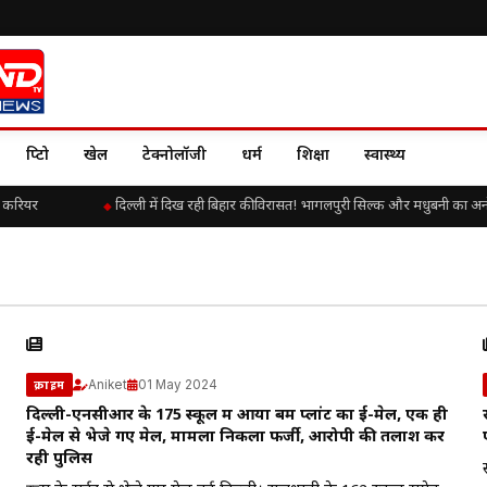
क्रिप्टो
खेल
टेक्नोलॉजी
धर्म
शिक्षा
स्वास्थ्य
 करियर
दिल्ली में दिख रही बिहार की विरासत! भागलपुरी सिल्क और मधुबनी का अन
Aniket
01 May 2024
क्राइम
दिल्ली-एनसीआर के 175 स्कूल में आया बम प्लांट का ई-मेल, एक ही
ई-मेल से भेजे गए मेल, मामला निकला फर्जी, आरोपी की तलाश कर
रही पुलिस