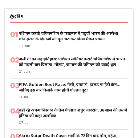
ट्रेंडिंग
01
एशियन कराटे चैंपियनशिप के फाइनल में पहुंचीं भारत की अलीशा,
चीन-ईरान के दिग्गजों को धूल चटाकर किया मेडल पक्का
19 Jun
02
अलीशा का महाइतिहास: एशियन सीनियर कराटे चैंपियनशिप में भारत
को पहली बार दिलाया ‘गोल्ड’, जापान की चैंपियन को चटाई धूल
21 Jun
03
FIFA Golden Boot Race: मेसी, एम्बाप्पे, हालैंड या हैरी केन…
जानिए इस बार किसके नाम होगी गोल्डन बूट?
11 Jul
04
नहीं रहे अफगानिस्तान के तेज गेंदबाज शपूर ज़ादरान, 38 साल की उम्र में
दुनिया को कहा अलविदा
07 Jul
05
Akriti Sutar Death Case: शादी के 72 दिन बाद मौत, दहेज,