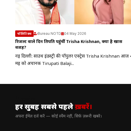
Bureau NOTD
04 May 2026
पॉलिटिक्स
रिजल्ट वाले दिन तिरुपति पहुंचीं Trisha Krishnan, क्या है खास
वजह?
नई दिल्ली: साउथ इंडस्ट्री की पॉपुलर एक्ट्रेस Trisha Krishnan आज 
मई को अचानक Tirupati Balaji...
// न्यूज़लेटर
हर सुबह सबसे पहले
ख़बरें।
अपना ईमेल दर्ज करें — कोई स्पैम नहीं, सिर्फ ज़रूरी खबरें।