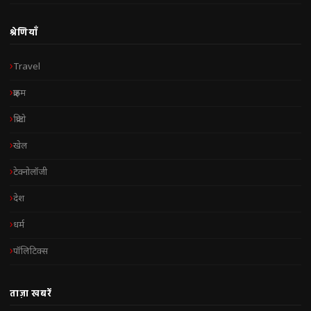
श्रेणियाँ
Travel
क्राइम
क्रिप्टो
खेल
टेक्नोलॉजी
देश
धर्म
पॉलिटिक्स
ताज़ा खबरें