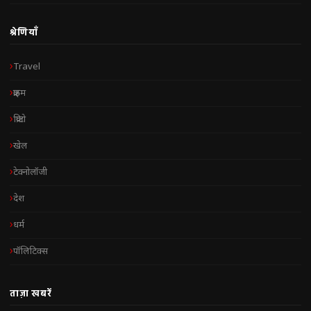
श्रेणियाँ
Travel
क्राइम
क्रिप्टो
खेल
टेक्नोलॉजी
देश
धर्म
पॉलिटिक्स
ताज़ा खबरें