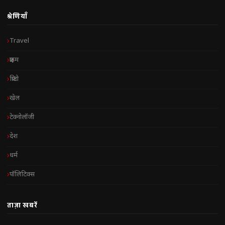
श्रेणियाँ
Travel
क्राइम
क्रिप्टो
खेल
टेक्नोलॉजी
देश
धर्म
पॉलिटिक्स
ताज़ा खबरें