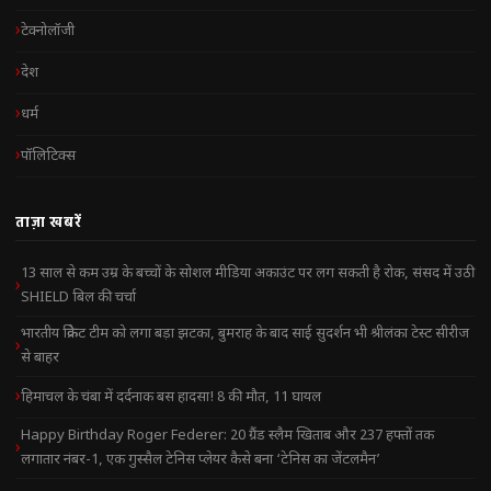
टेक्नोलॉजी
देश
धर्म
पॉलिटिक्स
ताज़ा खबरें
13 साल से कम उम्र के बच्चों के सोशल मीडिया अकाउंट पर लग सकती है रोक, संसद में उठी
SHIELD बिल की चर्चा
भारतीय क्रिकेट टीम को लगा बड़ा झटका, बुमराह के बाद साई सुदर्शन भी श्रीलंका टेस्ट सीरीज
से बाहर
हिमाचल के चंबा में दर्दनाक बस हादसा! 8 की मौत, 11 घायल
Happy Birthday Roger Federer: 20 ग्रैंड स्लैम खिताब और 237 हफ्तों तक
लगातार नंबर-1, एक गुस्सैल टेनिस प्लेयर कैसे बना ‘टेनिस का जेंटलमैन’