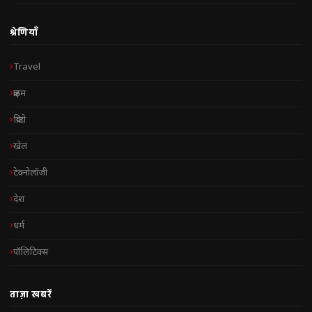
श्रेणियाँ
Travel
क्राइम
क्रिप्टो
खेल
टेक्नोलॉजी
देश
धर्म
पॉलिटिक्स
ताज़ा खबरें