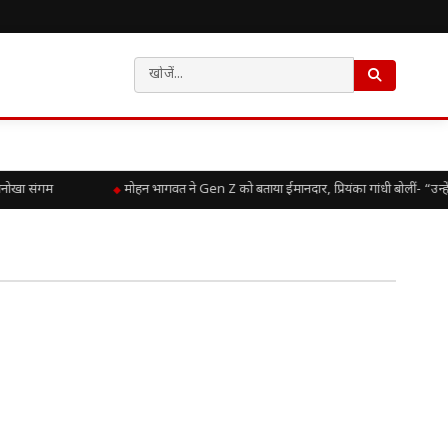
नोखा संगम
मोहन भागवत ने Gen Z को बताया ईमानदार, प्रियंका गांधी बोलीं- “उन्ह