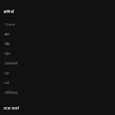
श्रेणियाँ
Travel
क्राइम
क्रिप्टो
खेल
टेक्नोलॉजी
देश
धर्म
पॉलिटिक्स
ताज़ा खबरें