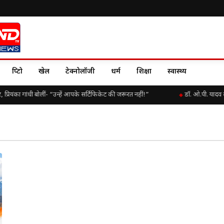
क्रिप्टो
खेल
टेक्नोलॉजी
धर्म
शिक्षा
स्वास्थ्य
रियंका गांधी बोलीं- “उन्हें आपके सर्टिफिकेट की जरूरत नहीं!”
डॉ. ओ.पी. यादव