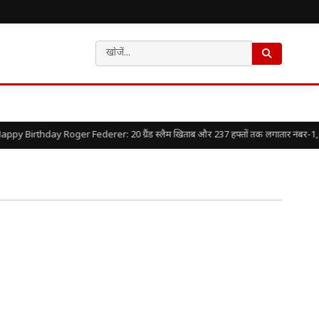
ppy Birthday Roger Federer: 20 ग्रैंड स्लैम खिताब और 237 हफ्तों तक लगातार नंबर-1, एक ग