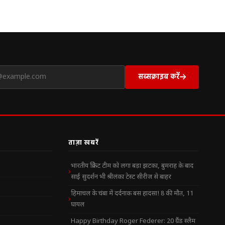
सब्सक्राइब करें
ताज़ा खबरें
भारतीय क्रिकेट टीम को लगा बड़ा झटका, बुमराह के बाद
साई सुदर्शन भी श्रीलंका टेस्ट सीरीज से बाहर
हिमाचल के चंबा में दर्दनाक बस हादसा! 8 की मौत, 11
घायल
Happy Birthday Roger Federer: 20 ग्रैंड स्लैम