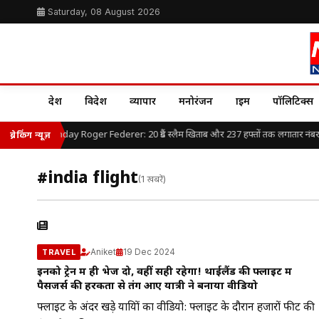
Saturday, 08 August 2026
देश
विदेश
व्यापार
मनोरंजन
क्राइम
पॉलिटिक्स
Happy Birthday Roger Federer: 20 ग्रैंड स्लैम खिताब और 237 हफ्तों तक लगातार नंबर-1, 
ब्रेकिंग न्यूज़
#india flight
(1 खबरें)
Aniket
19 Dec 2024
TRAVEL
इनको ट्रेन में ही भेज दो, वहीं सही रहेगा! थाईलैंड की फ्लाइट में
पैसेंजर्स की हरकतों से तंग आए यात्री ने बनाया वीडियो
फ्लाइट के अंदर खड़े यात्रियों का वीडियो: फ्लाइट के दौरान हजारों फीट की