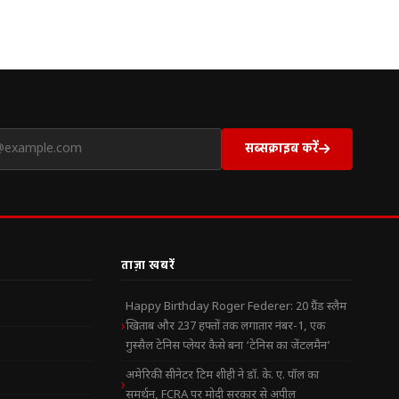
सब्सक्राइब करें
ताज़ा खबरें
Happy Birthday Roger Federer: 20 ग्रैंड स्लैम
खिताब और 237 हफ्तों तक लगातार नंबर-1, एक
गुस्सैल टेनिस प्लेयर कैसे बना ‘टेनिस का जेंटलमैन’
अमेरिकी सीनेटर टिम शीही ने डॉ. के. ए. पॉल का
समर्थन, FCRA पर मोदी सरकार से अपील