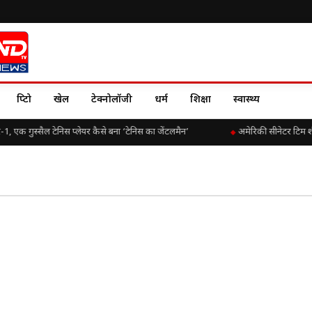
क्रिप्टो
खेल
टेक्नोलॉजी
धर्म
शिक्षा
स्वास्थ्य
एक गुस्सैल टेनिस प्लेयर कैसे बना ‘टेनिस का जेंटलमैन’
अमेरिकी सीनेटर टिम शी