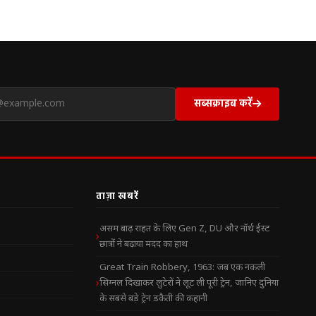
सब्सक्राइब करें
ताज़ा खबरें
असम बाढ़ राहत के लिए Gen Z, DU और नॉर्थ ईस्ट
छात्रों ने बढ़ाया मदद का हाथ
Great Train Robbery, 1963: जब एक नकली
सिग्नल दिखाकर लुटेरों ने लूट ली पूरी ट्रेन, जानिए दुनिया
के सबसे बड़े ट्रेन डकैती की कहानी