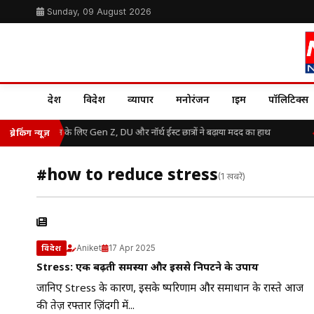
Sunday, 09 August 2026
देश
विदेश
व्यापार
मनोरंजन
क्राइम
पॉलिटिक्स
असम बाढ़ राहत के लिए Gen Z, DU और नॉर्थ ईस्ट छात्रों ने बढ़ाया मदद का हाथ
ब्रेकिंग न्यूज़
#how to reduce stress
(1 खबरें)
Aniket
17 Apr 2025
विदेश
Stress: एक बढ़ती समस्या और इससे निपटने के उपाय
जानिए Stress के कारण, इसके दुष्परिणाम और समाधान के रास्ते आज
की तेज़ रफ्तार ज़िंदगी में...