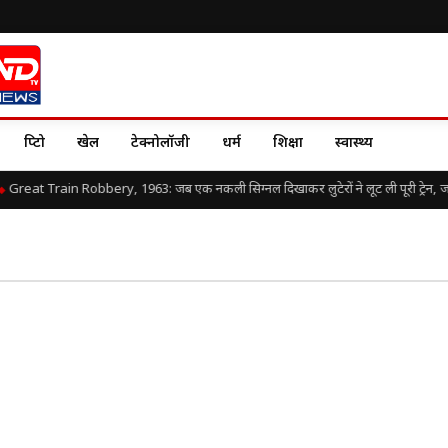
क्रिप्टो
खेल
टेक्नोलॉजी
धर्म
शिक्षा
स्वास्थ्य
Great Train Robbery, 1963: जब एक नकली सिग्नल दिखाकर लुटेरों ने लूट ली पूरी ट्रेन, जानिए