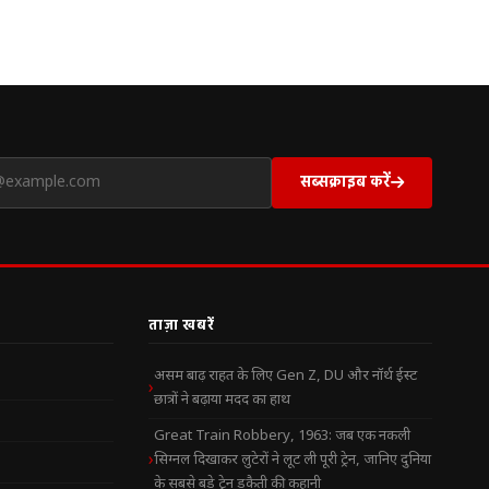
सब्सक्राइब करें
ताज़ा खबरें
असम बाढ़ राहत के लिए Gen Z, DU और नॉर्थ ईस्ट
छात्रों ने बढ़ाया मदद का हाथ
Great Train Robbery, 1963: जब एक नकली
सिग्नल दिखाकर लुटेरों ने लूट ली पूरी ट्रेन, जानिए दुनिया
के सबसे बड़े ट्रेन डकैती की कहानी