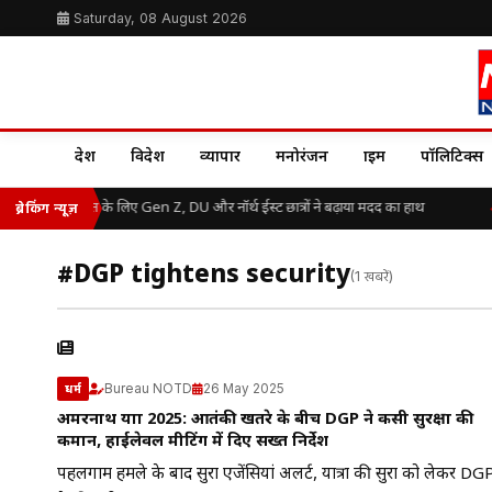
Saturday, 08 August 2026
देश
विदेश
व्यापार
मनोरंजन
क्राइम
पॉलिटिक्स
असम बाढ़ राहत के लिए Gen Z, DU और नॉर्थ ईस्ट छात्रों ने बढ़ाया मदद का हाथ
ब्रेकिंग न्यूज़
#DGP tightens security
(1 खबरें)
Bureau NOTD
26 May 2025
धर्म
अमरनाथ यात्रा 2025: आतंकी खतरे के बीच DGP ने कसी सुरक्षा की
कमान, हाईलेवल मीटिंग में दिए सख्त निर्देश
पहलगाम हमले के बाद सुरक्षा एजेंसियां अलर्ट, यात्रा की सुरक्षा को लेकर DG