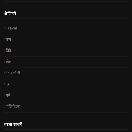
श्रेणियाँ
Travel
क्राइम
क्रिप्टो
खेल
टेक्नोलॉजी
देश
धर्म
पॉलिटिक्स
ताज़ा खबरें