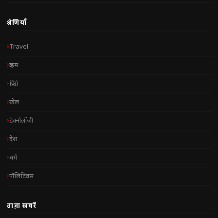
श्रेणियाँ
Travel
क्राइम
क्रिप्टो
खेल
टेक्नोलॉजी
देश
धर्म
पॉलिटिक्स
ताज़ा खबरें