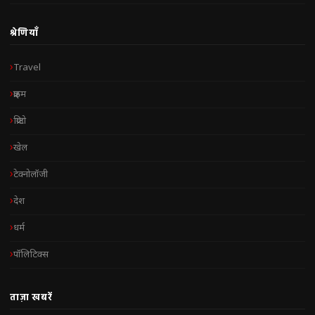
श्रेणियाँ
Travel
क्राइम
क्रिप्टो
खेल
टेक्नोलॉजी
देश
धर्म
पॉलिटिक्स
ताज़ा खबरें