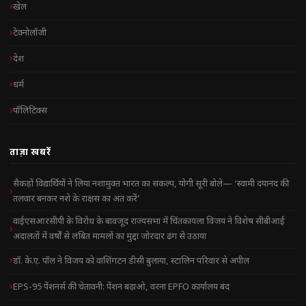
खेल
टेक्नोलॉजी
देश
धर्म
पॉलिटिक्स
ताज़ा खबरें
सैकड़ों विद्यार्थियों ने लिया नशामुक्त भारत का संकल्प, योगी सूरी बोले— ‘स्वामी दयानंद की
तलवार बनकर नशे के राक्षस का अंत करें’
वाईएसआरसीपी के विरोध के बावजूद राज्यसभा में चिंतकायला विजय ने विशेष सीबीआई
अदालतों में वर्षों से लंबित मामलों का मुद्दा जोरदार ढंग से उठाया
डॉ. के.ए. पॉल ने विजय को वाशिंगटन डीसी बुलाया, स्टालिन परिवार से अपील
EPS-95 पेंशनर्स की चेतावनी: पेंशन बढ़ाओ, वरना EPFO कार्यालय बंद