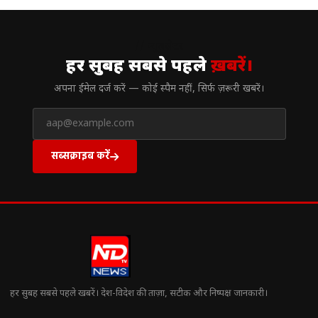
// न्यूज़लेटर
हर सुबह सबसे पहले
ख़बरें।
अपना ईमेल दर्ज करें — कोई स्पैम नहीं, सिर्फ ज़रूरी खबरें।
सब्सक्राइब करें
हर सुबह सबसे पहले खबरें। देश-विदेश की ताज़ा, सटीक और निष्पक्ष जानकारी।