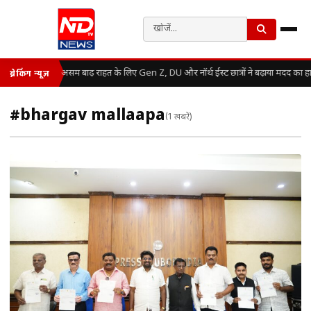
असम बाढ़ राहत के लिए Gen Z, DU और नॉर्थ ईस्ट छात्रों ने बढ़ाया मदद का ह
ब्रेकिंग न्यूज़
#bhargav mallaapa
(1 खबरें)