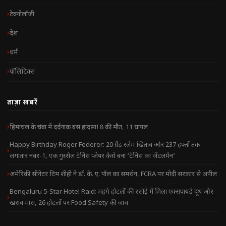
टेक्नोलॉजी
देश
धर्म
पॉलिटिक्स
ताज़ा खबरें
हिमाचल के चंबा में दर्दनाक बस हादसा! 8 की मौत, 11 घायल
Happy Birthday Roger Federer: 20 ग्रैंड स्लैम खिताब और 237 हफ्तों तक
लगातार नंबर-1, एक गुस्सैल टेनिस प्लेयर कैसे बना ‘टेनिस का जेंटलमैन’
अमेरिकी सीनेटर टिम शीही ने डॉ. के. ए. पॉल का समर्थन, FCRA पर मोदी सरकार से अपील
Bengaluru 5-Star Hotel Raid: महंगे होटलों की रसोई में मिला एक्सपायर्ड दूध और
खराब मांस, 26 होटलों पर Food Safety की जांच